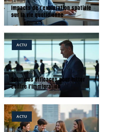
14 mars 2026
Impacts de l’exploration spatiale
sur la vie quotidienne
ACTU
17 mars 2026
Solutions efficaces pour lutter
contre l’immigration
ACTU