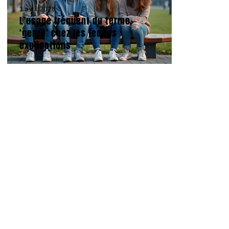
1 avril 2026
L’usage fréquent du terme
‘genre’ chez les jeunes :
explications