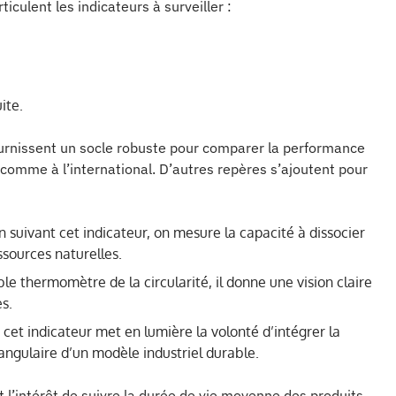
iculent les indicateurs à surveiller :
ite.
ournissent un socle robuste pour comparer la performance
 comme à l’international. D’autres repères s’ajoutent pour
n suivant cet indicateur, on mesure la capacité à dissocier
sources naturelles.
ble thermomètre de la circularité, il donne une vision claire
s.
 cet indicateur met en lumière la volonté d’intégrer la
 angulaire d’un modèle industriel durable.
l’intérêt de suivre la durée de vie moyenne des produits,