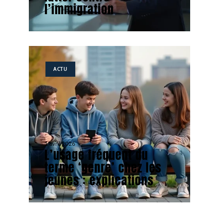
l’immigration
ACTU
1 avril 2026
L’usage fréquent du
terme ‘genre’ chez les
jeunes : explications