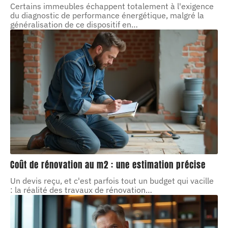
Certains immeubles échappent totalement à l'exigence
du diagnostic de performance énergétique, malgré la
généralisation de ce dispositif en
…
Coût de rénovation au m2 : une estimation précise
Un devis reçu, et c'est parfois tout un budget qui vacille
: la réalité des travaux de rénovation
…