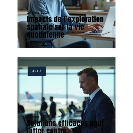
14 mars 2026
Impacts de l’exploration
spatiale sur la vie
quotidienne
ACTU
17 mars 2026
Solutions efficaces pour
lutter contre