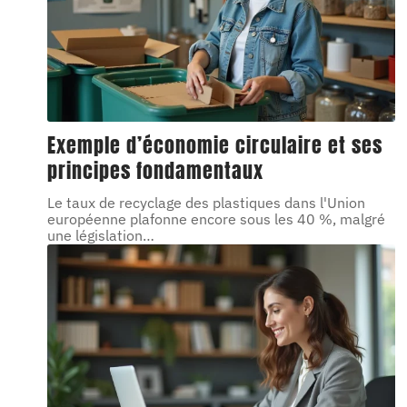
Exemple d’économie circulaire et ses
principes fondamentaux
Le taux de recyclage des plastiques dans l'Union
européenne plafonne encore sous les 40 %, malgré
une législation
…