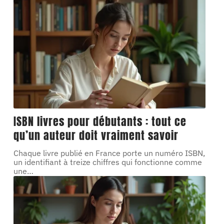
ISBN livres pour débutants : tout ce
qu’un auteur doit vraiment savoir
Chaque livre publié en France porte un numéro ISBN,
un identifiant à treize chiffres qui fonctionne comme
une
…