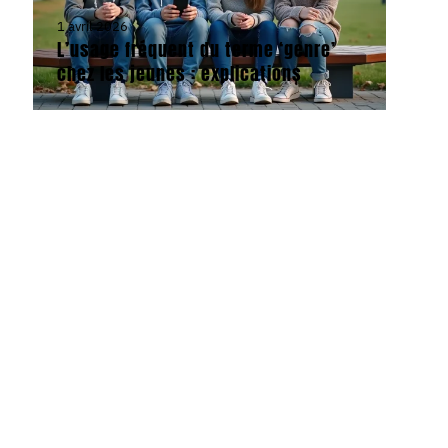
1 avril 2026
L’usage fréquent du terme ‘genre’
chez les jeunes : explications