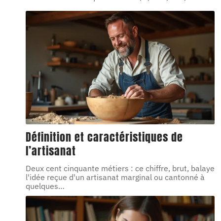
Définition et caractéristiques de
l’artisanat
Deux cent cinquante métiers : ce chiffre, brut, balaye
l'idée reçue d'un artisanat marginal ou cantonné à
quelques
…