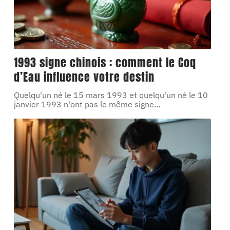
1993 signe chinois : comment le Coq
d’Eau influence votre destin
Quelqu'un né le 15 mars 1993 et quelqu'un né le 10
janvier 1993 n'ont pas le même signe
…