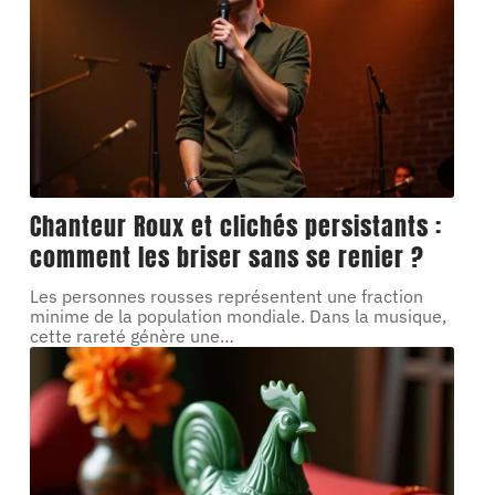
Chanteur Roux et clichés persistants :
comment les briser sans se renier ?
Les personnes rousses représentent une fraction
minime de la population mondiale. Dans la musique,
cette rareté génère une
…