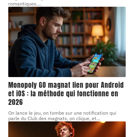
romantiques.
…
Monopoly GO magnat lien pour Android
et iOS : la méthode qui fonctionne en
2026
On lance le jeu, on tombe sur une notification qui
parle du Club des magnats, on clique, et
…