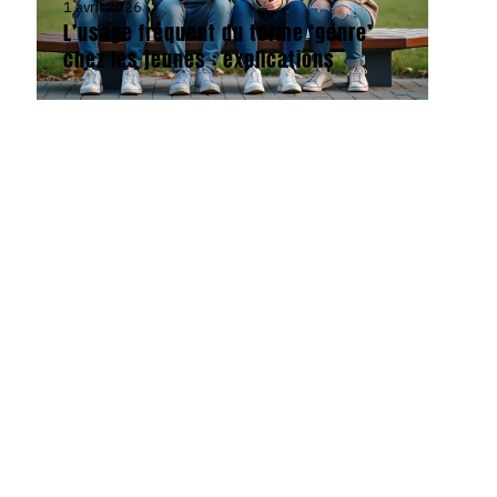
1 avril 2026
L’usage fréquent du terme ‘genre’
chez les jeunes : explications