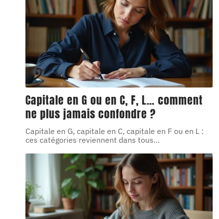
Capitale en G ou en C, F, L… comment
ne plus jamais confondre ?
Capitale en G, capitale en C, capitale en F ou en L :
ces catégories reviennent dans tous
…