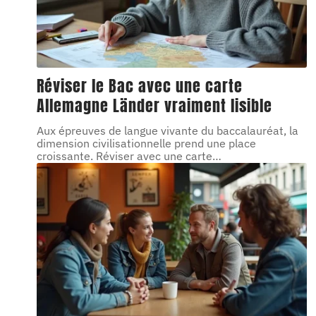
Réviser le Bac avec une carte
Allemagne Länder vraiment lisible
Aux épreuves de langue vivante du baccalauréat, la
dimension civilisationnelle prend une place
croissante. Réviser avec une carte
…