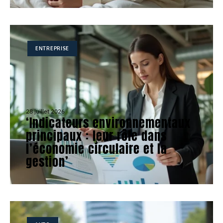
ENTREPRISE
28 juillet 2026
‘Indicateurs environnementaux
principaux : leur rôle dans
l’économie circulaire et la
gestion’